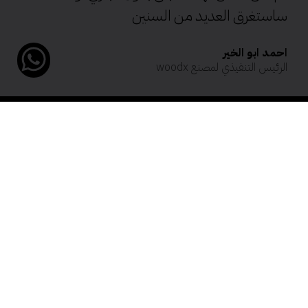
ساستغرق العديد من السنين
احمد ابو الخير
الرئيس التنفيذي لمصنع woodx
تقييم للعملاء
التقييمات